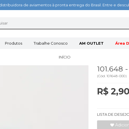
distribuidora de aviamentos à pronta entrega do Brasil. Entre e des
Produtos
Trabalhe Conosco
AM OUTLET
Área D
INÍCIO
101.648
(
Cód.
101648-000
)
R$ 2,9
LISTA DE DESEJ
Adicio