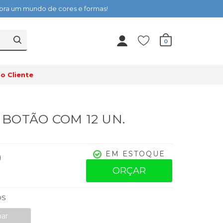
cubra um mundo de cores e formas!
0
o Cliente
 - BOTÃO COM 12 UN.
0
EM ESTOQUE
ORÇAR
OS
nar