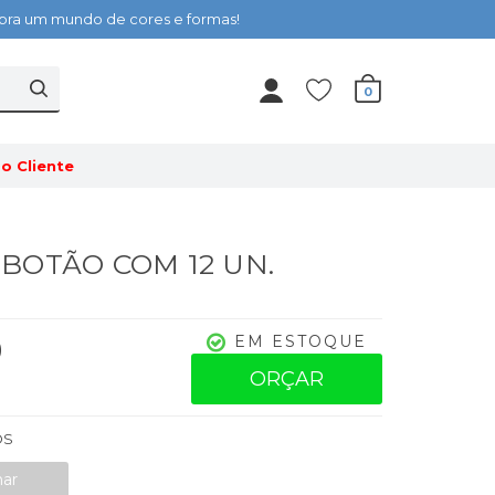
cubra um mundo de cores e formas!
0
o Cliente
- BOTÃO COM 12 UN.
0
EM ESTOQUE
ORÇAR
OS
nar