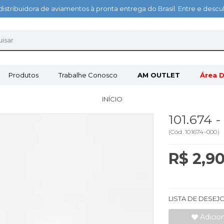
distribuidora de aviamentos à pronta entrega do Brasil. Entre e des
Produtos
Trabalhe Conosco
AM OUTLET
Área D
INÍCIO
101.674 
(
Cód.
101674-000
)
R$ 2,9
LISTA DE DESEJ
Adicio