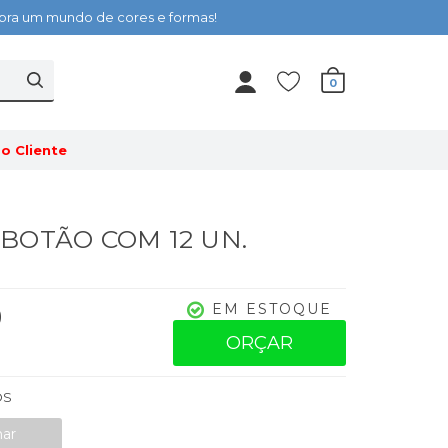
cubra um mundo de cores e formas!
0
o Cliente
- BOTÃO COM 12 UN.
0
EM ESTOQUE
ORÇAR
OS
nar