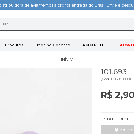
distribuidora de aviamentos à pronta entrega do Brasil. Entre e des
Produtos
Trabalhe Conosco
AM OUTLET
Área D
INÍCIO
101.693 
(
Cód.
101693-000
)
R$ 2,9
LISTA DE DESEJ
Adicio