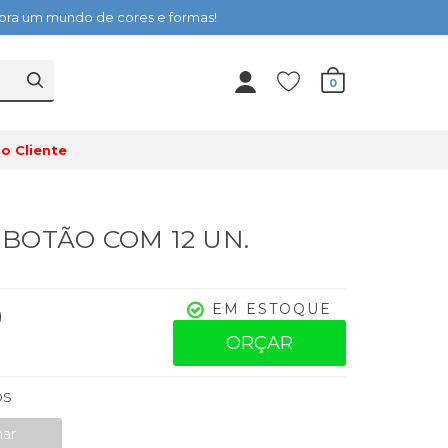
cubra um mundo de cores e formas!
0
o Cliente
- BOTÃO COM 12 UN.
0
EM ESTOQUE
ORÇAR
OS
nar