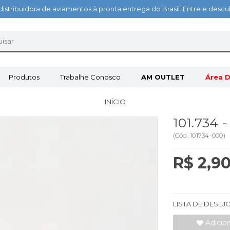
distribuidora de aviamentos à pronta entrega do Brasil. Entre e des
Produtos
Trabalhe Conosco
AM OUTLET
Área D
INÍCIO
101.734 
(
Cód.
101734-000
)
R$ 2,9
LISTA DE DESEJ
Adicio