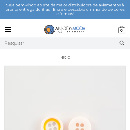
Seja bem-vindo ao site da maior distribuidora de aviamentos à
pronta entrega do Brasil. Entre e descubra um mundo de cores
e formas!
Mudar
0
navegação
INÍCIO