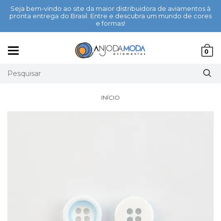
Seja bem-vindo ao site da maior distribuidora de aviamentos à
pronta entrega do Brasil. Entre e descubra um mundo de cores
e formas!
Mudar
0
navegação
INÍCIO