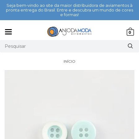
Seja bem-vindo ao site da maior distribuidora de aviamentos à
pronta entrega do Brasil. Entre e descubra um mundo de cores
e formas!
Mudar
0
navegação
INÍCIO