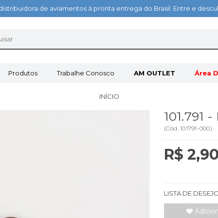
distribuidora de aviamentos à pronta entrega do Brasil. Entre e des
Produtos
Trabalhe Conosco
AM OUTLET
Área D
INÍCIO
101.791 
(
Cód.
101791-000
)
R$ 2,9
LISTA DE DESEJ
Adicio