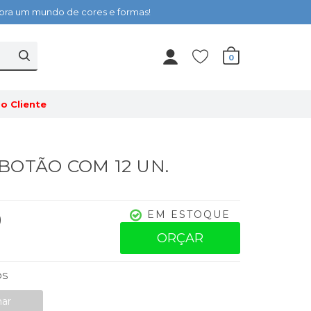
cubra um mundo de cores e formas!
0
o Cliente
- BOTÃO COM 12 UN.
0
EM ESTOQUE
ORÇAR
OS
nar