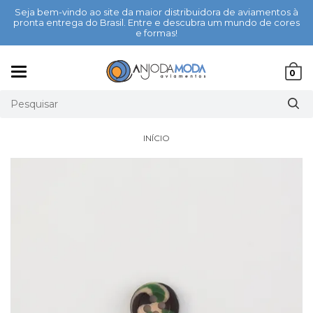
Seja bem-vindo ao site da maior distribuidora de aviamentos à
pronta entrega do Brasil. Entre e descubra um mundo de cores
e formas!
Mudar
0
navegação
INÍCIO