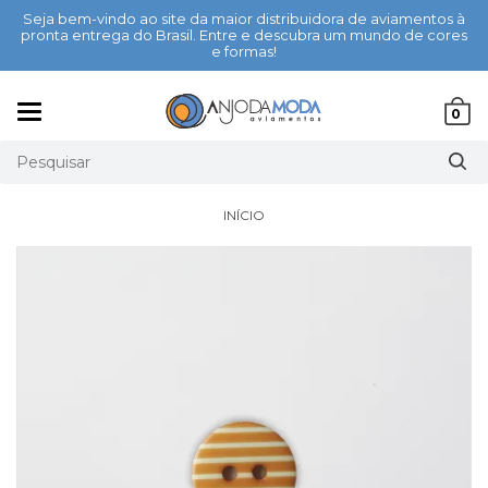
Seja bem-vindo ao site da maior distribuidora de aviamentos à
pronta entrega do Brasil. Entre e descubra um mundo de cores
e formas!
Mudar
0
navegação
INÍCIO