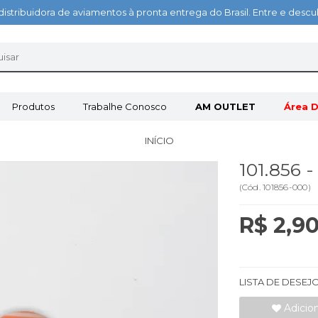
distribuidora de aviamentos à pronta entrega do Brasil. Entre e des
Produtos
Trabalhe Conosco
AM OUTLET
Área D
INÍCIO
101.856 
(
Cód.
101856-000
)
R$ 2,9
LISTA DE DESEJ
Adicio