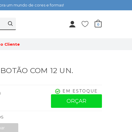
cubra um mundo de cores e formas!
0
o Cliente
- BOTÃO COM 12 UN.
0
EM ESTOQUE
ORÇAR
OS
nar