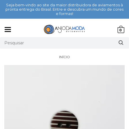
Seja bem-vindo ao site da maior distribuidora de aviamentos à
pronta entrega do Brasil. Entre e descubra um mundo de cores
e formas!
Mudar
0
navegação
INÍCIO