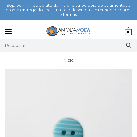
Seja bem-vindo ao site da maior distribuidora de aviamentos à
pronta entrega do Brasil. Entre e descubra um mundo de cores
e formas!
Mudar
0
navegação
INÍCIO