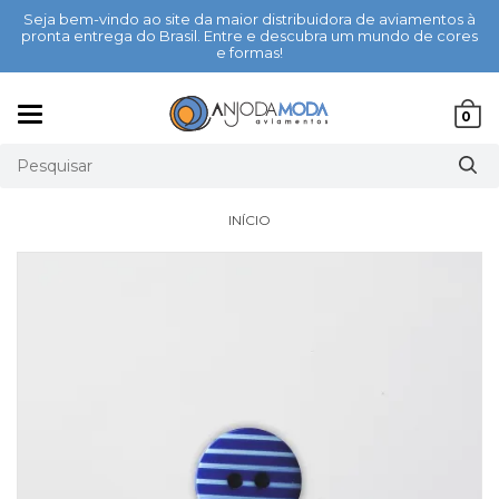
Seja bem-vindo ao site da maior distribuidora de aviamentos à
pronta entrega do Brasil. Entre e descubra um mundo de cores
e formas!
Mudar
0
navegação
INÍCIO