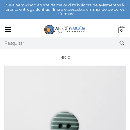
Seja bem-vindo ao site da maior distribuidora de aviamentos à
pronta entrega do Brasil. Entre e descubra um mundo de cores
e formas!
Mudar
0
navegação
INÍCIO