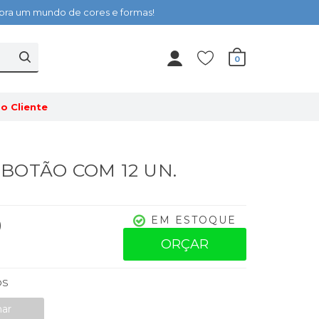
cubra um mundo de cores e formas!
0
o Cliente
- BOTÃO COM 12 UN.
0
EM ESTOQUE
ORÇAR
OS
nar