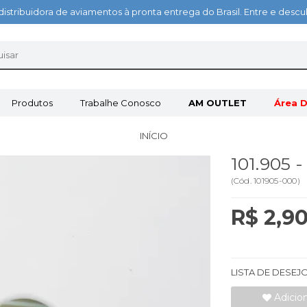
distribuidora de aviamentos à pronta entrega do Brasil. Entre e des
Produtos
Trabalhe Conosco
AM OUTLET
Área D
INÍCIO
101.905 
(
Cód.
101905-000
)
R$ 2,9
LISTA DE DESEJ
Adicio