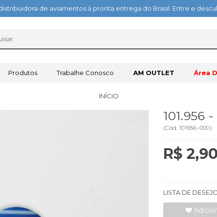
distribuidora de aviamentos à pronta entrega do Brasil. Entre e des
Produtos
Trabalhe Conosco
AM OUTLET
Área D
INÍCIO
101.956
(
Cód.
101956-000
)
R$ 2,9
LISTA DE DESEJ
Adicio