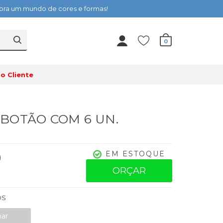
cubra um mundo de cores e formas!
0
o Cliente
 - BOTÃO COM 6 UN.
0
EM ESTOQUE
ORÇAR
OS
nar