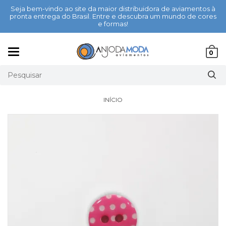
Seja bem-vindo ao site da maior distribuidora de aviamentos à
pronta entrega do Brasil. Entre e descubra um mundo de cores
e formas!
Mudar
0
navegação
INÍCIO