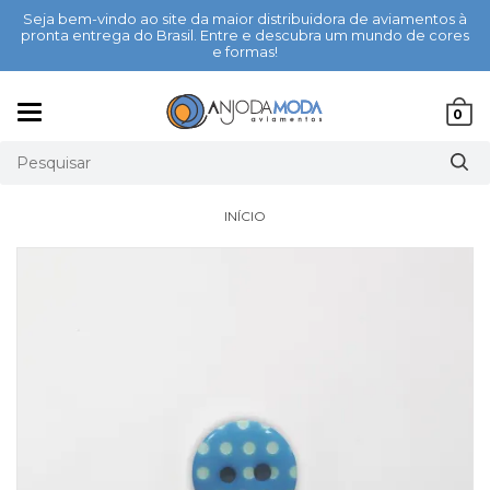
Seja bem-vindo ao site da maior distribuidora de aviamentos à
pronta entrega do Brasil. Entre e descubra um mundo de cores
e formas!
Mudar
0
navegação
INÍCIO