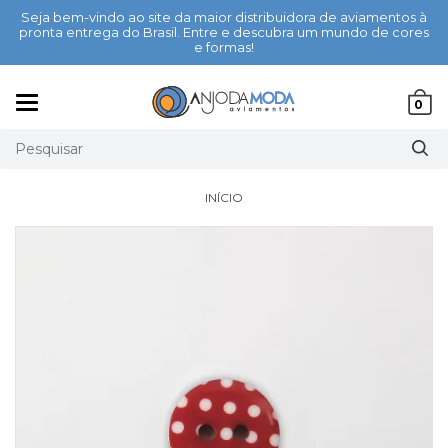
Seja bem-vindo ao site da maior distribuidora de aviamentos à
pronta entrega do Brasil. Entre e descubra um mundo de cores
e formas!
Mudar
0
navegação
INÍCIO