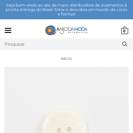
Seja bem-vindo ao site da maior distribuidora de aviamentos à
pronta entrega do Brasil. Entre e descubra um mundo de cores
e formas!
Mudar
0
navegação
INÍCIO