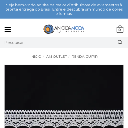
Seja bem-vindo ao site da maior distribuidora de aviamentos à
pronta entrega do Brasil. Entre e descubra um mundo de cores
e formas!
Mudar
0
navegação
INÍCIO
AM OUTLET
RENDA GUIPIR