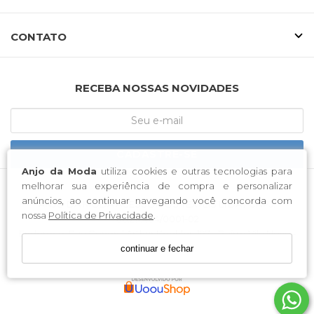
CONTATO
RECEBA NOSSAS NOVIDADES
CADASTRE-SE
Anjo da Moda
utiliza cookies e outras tecnologias para
melhorar sua experiência de compra e personalizar
anúncios, ao continuar navegando você concorda com
ANJO DA MODA ACESSORIOS TEXTEIS LTDA / CNPJ:
nossa
Política de Privacidade
.
06.211.484/0001-02
Endereço: Rua General Arthur Koehler, 197 - Bairro Vila Nova -
Blumenau/ Santa Catarina - CEP 89.035-212
continuar e fechar