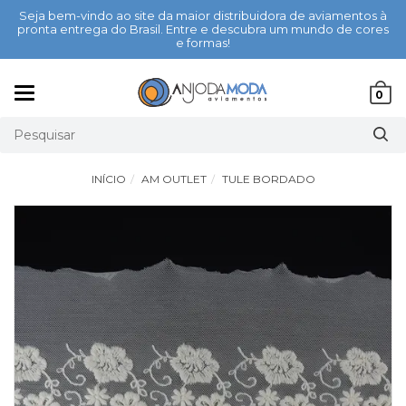
Seja bem-vindo ao site da maior distribuidora de aviamentos à
pronta entrega do Brasil. Entre e descubra um mundo de cores
e formas!
Mudar
0
navegação
INÍCIO
AM OUTLET
TULE BORDADO