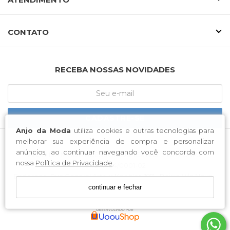
CONTATO
RECEBA NOSSAS NOVIDADES
CADASTRE-SE
Anjo da Moda
utiliza cookies e outras tecnologias para
melhorar sua experiência de compra e personalizar
anúncios, ao continuar navegando você concorda com
ANJO DA MODA ACESSORIOS TEXTEIS LTDA / CNPJ:
nossa
Política de Privacidade
.
06.211.484/0001-02
Endereço: Rua General Arthur Koehler, 197 - Bairro Vila Nova -
Blumenau/ Santa Catarina - CEP 89.035-212
continuar e fechar