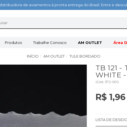
distribuidora de aviamentos à pronta entrega do Brasil. Entre e des
Produtos
Trabalhe Conosco
AM OUTLET
Área D
INÍCIO
AM OUTLET
TULE BORDADO
TB 121 
WHITE 
(
Cód.
372-001
)
R$ 1,96
LISTA DE DESEJ